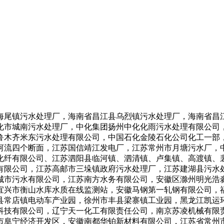
海尾镇污水处理厂，海南省昌江县乌烈镇污水处理厂，海南省昌
化市城南污水处理厂，中化集团扬州中化化雨污水处理有限公司
鲁木齐米东污水处理有限公司，中国石化金陵石化公司化工一部
河流四个断面，江苏国信靖江发电厂，江苏常州市月塘污水厂，
化纤有限公司、江苏泗阳县临河镇、泗清镇、卢集镇、高渡镇、
有限公司，江苏高邮市三垛镇政府污水处理厂，江苏建湖县污水
城市污水有限公司，江苏南方水务有限公司，安徽区滁州明光浩
宜兴市衡山水库水质在线监测站，安徽马钢第一轧钢有限公司，
县常店镇电动车产业园，徐州市丰县梁寨镇工业园，黑龙江凯运
科技有限公司，辽宁天一化工有限责任公司，南京苏凌机械有限
市阜宁经济开发区，安徽南都华铂新材料有限公司，江苏省常州