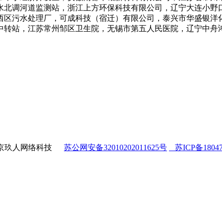
水北调河道监测站，浙江上方环保科技有限公司，辽宁大连小野
西区污水处理厂，可成科技（宿迁）有限公司，泰兴市华盛银洋
中转站，江苏常州邹区卫生院，无锡市第五人民医院，辽宁中舟
y 南京玖人网络科技
苏公网安备32010202011625号
苏ICP备18047