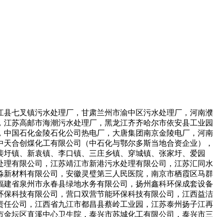
江县七叉镇污水处理厂，甘肃兰州市渝中区污水处理厂，河南濮
，江苏高邮市海潮污水处理厂，黑龙江齐齐哈尔市依安县工业园
，中国石化金陵石化公司热电厂，大唐集团南京金陵电厂，河南
中天合创煤化工有限公司（中石化与鄂尔多斯当地合资企业），
裴圩镇、新袁镇、李口镇、三庄乡镇、穿城镇、张家圩、爱园
处理有限公司，江苏靖江市新港污水处理有限公司，江苏汇同水
淼新材料有限公司，安徽灵璧第三人民医院，南京市栖霞区马群
福建省泉州市永春县绿地水务有限公司，扬州鑫科环保成套设备
环保科技有限公司，营口双营节能环保科技有限公司，江西益洁
责任公司，江西省九江市都昌县蔡岭工业园，江苏泰州扬子江再
市金坛区直溪中心卫生院，泰兴市苏城化工有限公司，泰兴市三